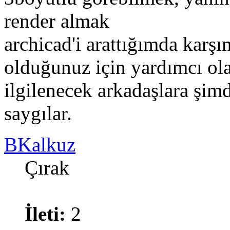
render almak
archicad'i arattığımda karşı
olduğunuz için yardımcı ol
ilgilenecek arkadaşlara şim
saygılar.
BKalkuz
Çırak
İleti:
2