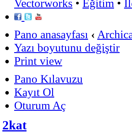
Vectorworks
•
Eğitim
•
İ
Pano anasayfası
‹
Archic
Yazı boyutunu değiştir
Print view
Pano Kılavuzu
Kayıt Ol
Oturum Aç
2kat