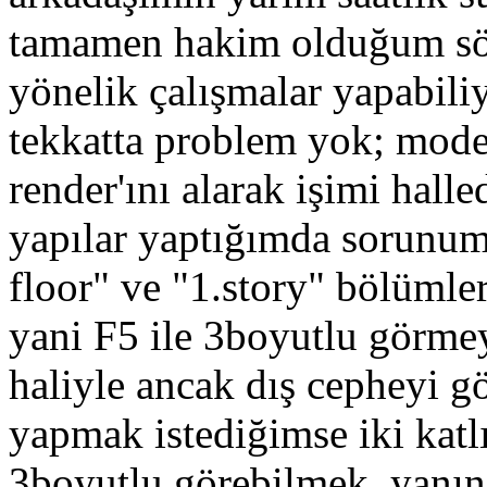
tamamen hakim olduğum s
yönelik çalışmalar yapabil
tekkatta problem yok; model
render'ını alarak işimi hal
yapılar yaptığımda sorunum
floor" ve "1.story" bölümle
yani F5 ile 3boyutlu görmey
haliyle ancak dış cepheyi g
yapmak istediğimse iki katlı
3boyutlu görebilmek, yanında