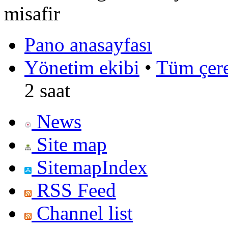
misafir
Pano anasayfası
Yönetim ekibi
•
Tüm çerez
2 saat
News
Site map
SitemapIndex
RSS Feed
Channel list