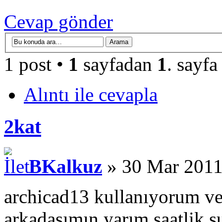
Cevap gönder
1 post •
1
sayfadan
1
. sayfa
Alıntı ile cevapla
2kat
BKalkuz
» 30 Mar 2011
archicad13 kullanıyorum ve
arkadaşımın yarım saatlik 