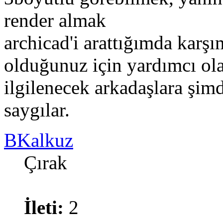
render almak
archicad'i arattığımda karşı
olduğunuz için yardımcı ol
ilgilenecek arkadaşlara şim
saygılar.
BKalkuz
Çırak
İleti:
2