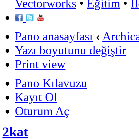
Vectorworks
•
Eğitim
•
İ
Pano anasayfası
‹
Archic
Yazı boyutunu değiştir
Print view
Pano Kılavuzu
Kayıt Ol
Oturum Aç
2kat