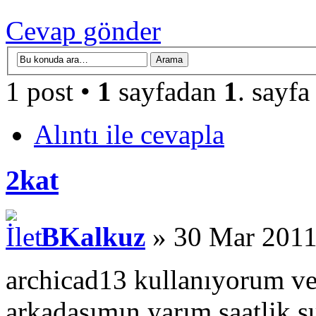
Cevap gönder
1 post •
1
sayfadan
1
. sayfa
Alıntı ile cevapla
2kat
BKalkuz
» 30 Mar 2011
archicad13 kullanıyorum ve
arkadaşımın yarım saatlik 