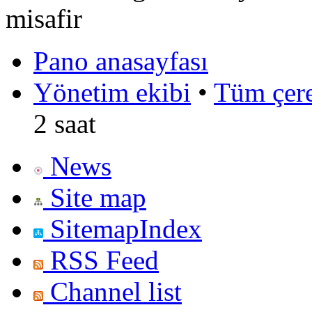
misafir
Pano anasayfası
Yönetim ekibi
•
Tüm çerez
2 saat
News
Site map
SitemapIndex
RSS Feed
Channel list