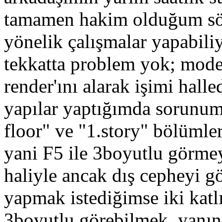
tamamen hakim olduğum s
yönelik çalışmalar yapabil
tekkatta problem yok; model
render'ını alarak işimi hal
yapılar yaptığımda sorunum
floor" ve "1.story" bölümle
yani F5 ile 3boyutlu görmey
haliyle ancak dış cepheyi g
yapmak istediğimse iki katlı
3boyutlu görebilmek, yanında